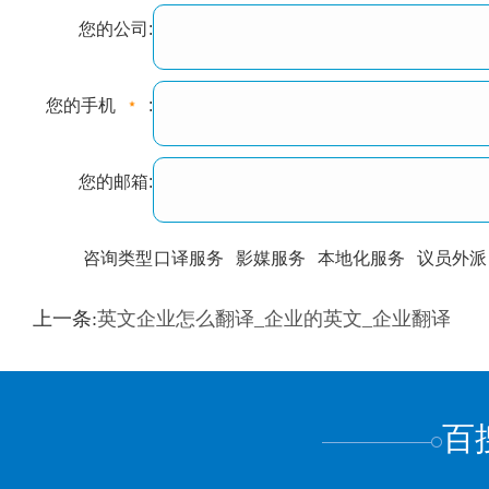
您的公司:
您的手机
:
您的邮箱:
咨询类型
口译服务
影媒服务
本地化服务
议员外派
训翻译
标准级
专业级
出版级
证件内容
上一条:
英文企业怎么翻译_企业的英文_企业翻译
上都不是
百