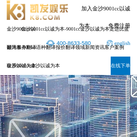
加入金沙9001cc以诚
为本
免费注册
金沙9001cc以
金沙9001cc以诚为本-9001cc金沙以诚为本
走进比蓝
400-8633-580
english
诚为本-9001cc
翻译服务
翻译语种
翻译报价
翻译领域
新闻资讯
客户案例
金沙以诚为本
联系9001cc金沙以诚为本
在线下单