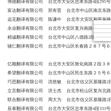
博德翻译有限公司 台北市大安区忠孝东路4段295
富达翻译有限公司 郑有晋 台北市中山区南京东路2
远见翻译有限公司 陈谦中 台北市大安区和平东路
永业翻译有限公司 台北市大安区复兴南路一段２
精诚翻译有限公司 台北市中山区八德路2段245号1
辅仁翻译有限公司 台北市中山区长春路２８７号６
亿顺翻译有限公司 台北市大安区敦化南路２段３
希望翻译有限公司 台北市中山区民生东路２５号
巧思翻译有限公司 洪慈敏 台北市信义区基隆路2段
立言翻译有限公司 洪士杰 台北市松山区复兴北路
联合翻译有限公司 周大为 台北市信义区基隆路2段
辰泰翻译有限公司 台北市大安区忠孝东路4段333