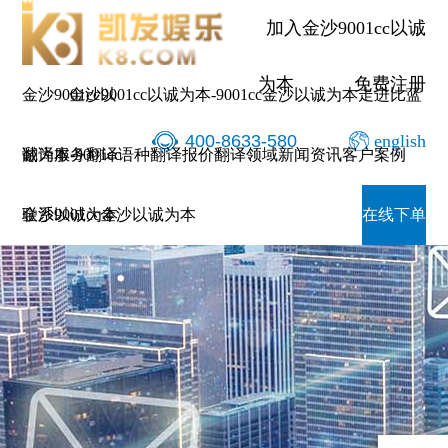
加入金沙9001cc以诚
为本
免费注册
金沙9001cc以
金沙9001cc以诚为本-9001cc金沙以诚为本
走进比蓝
400-8633-580
english
诚为本-9001cc
翻译服务
翻译语种
翻译报价
翻译领域
新闻资讯
客户案例
金沙以诚为本
联系9001cc金沙以诚为本
在线下单