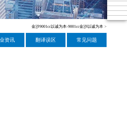
金沙9001cc以诚为本-9001cc金沙以诚为本
>
业资讯
翻译误区
常见问题