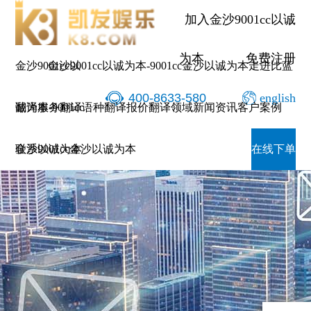
加入金沙9001cc以诚
为本
免费注册
金沙9001cc以
金沙9001cc以诚为本-9001cc金沙以诚为本
走进比蓝
400-8633-580
english
诚为本-9001cc
翻译服务
翻译语种
翻译报价
翻译领域
新闻资讯
客户案例
金沙以诚为本
联系9001cc金沙以诚为本
在线下单