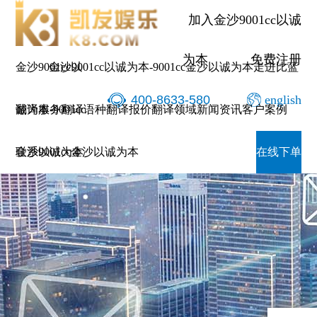
加入金沙9001cc以诚
为本
免费注册
金沙9001cc以
金沙9001cc以诚为本-9001cc金沙以诚为本
走进比蓝
400-8633-580
english
诚为本-9001cc
翻译服务
翻译语种
翻译报价
翻译领域
新闻资讯
客户案例
金沙以诚为本
联系9001cc金沙以诚为本
在线下单