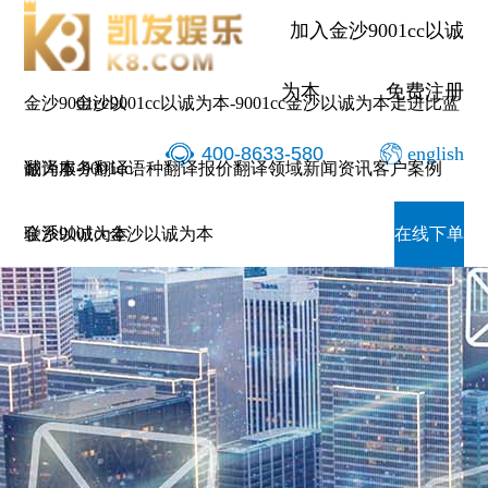
加入金沙9001cc以诚
为本
免费注册
金沙9001cc以
金沙9001cc以诚为本-9001cc金沙以诚为本
走进比蓝
400-8633-580
english
诚为本-9001cc
翻译服务
翻译语种
翻译报价
翻译领域
新闻资讯
客户案例
金沙以诚为本
联系9001cc金沙以诚为本
在线下单