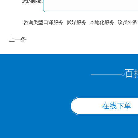
您的邮箱:
咨询类型
口译服务
影媒服务
本地化服务
议员外派
训翻译
标准级
专业级
出版级
证件内容
上一条:
上都不是
百
在线下单