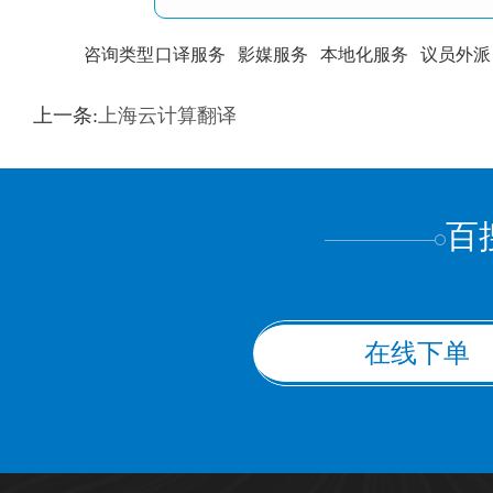
咨询类型
口译服务
影媒服务
本地化服务
议员外派
训翻译
标准级
专业级
出版级
证件内容
上一条:
上海云计算翻译
上都不是
百
在线下单