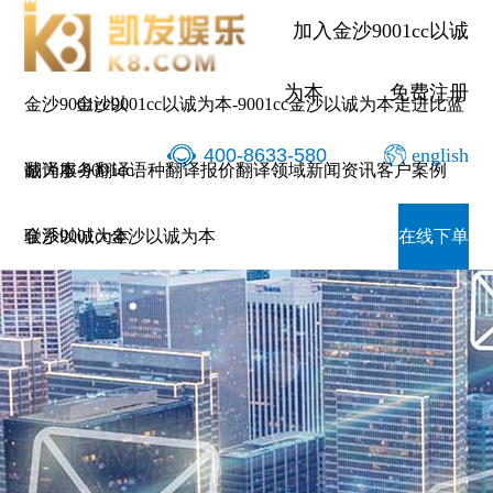
加入金沙9001cc以诚
为本
免费注册
金沙9001cc以
金沙9001cc以诚为本-9001cc金沙以诚为本
走进比蓝
400-8633-580
english
诚为本-9001cc
翻译服务
翻译语种
翻译报价
翻译领域
新闻资讯
客户案例
金沙以诚为本
联系9001cc金沙以诚为本
在线下单