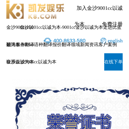
比蓝
加入金沙9001cc以诚
为本
免费注册
金沙9001cc以
金沙9001cc以诚为本-9001cc金沙以诚为本
走进比蓝
400-8633-580
english
诚为本-9001cc
翻译服务
翻译语种
翻译报价
翻译领域
新闻资讯
客户案例
比蓝翻译获得客户oppo嘉奖
金沙以诚为本
联系金沙9001cc以诚为本
在线下单