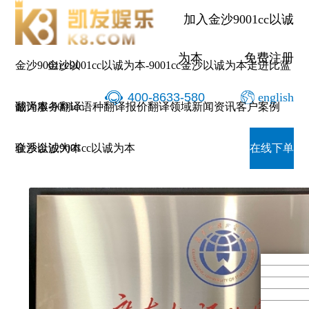
广东外
加入金沙9001cc以诚
为本
免费注册
金沙9001cc以
金沙9001cc以诚为本-9001cc金沙以诚为本
走进比蓝
400-8633-580
english
诚为本-9001cc
翻译服务
翻译语种
翻译报价
翻译领域
新闻资讯
客户案例
广东外语外贸大学实践教学基地
金沙以诚为本
联系金沙9001cc以诚为本
在线下单