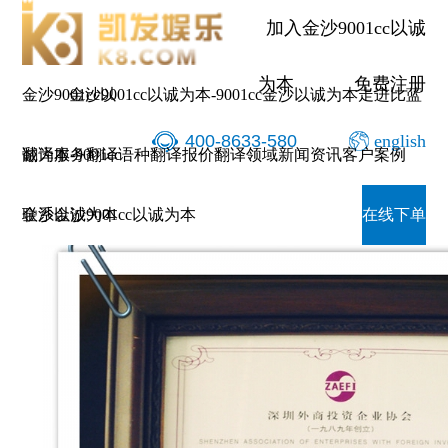
深圳外
加入金沙9001cc以诚
为本
免费注册
金沙9001cc以
金沙9001cc以诚为本-9001cc金沙以诚为本
走进比蓝
400-8633-580
english
诚为本-9001cc
翻译服务
翻译语种
翻译报价
翻译领域
新闻资讯
客户案例
深圳外商投资企业协会会员证书
金沙以诚为本
联系金沙9001cc以诚为本
在线下单