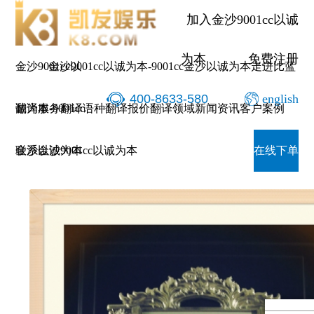
深圳市企业联
加入金沙9001cc以诚
为本
免费注册
金沙9001cc以
金沙9001cc以诚为本-9001cc金沙以诚为本
走进比蓝
400-8633-580
english
诚为本-9001cc
翻译服务
翻译语种
翻译报价
翻译领域
新闻资讯
客户案例
深圳市企业联合会深圳市企业家协会理事单位
金沙以诚为本
联系金沙9001cc以诚为本
在线下单